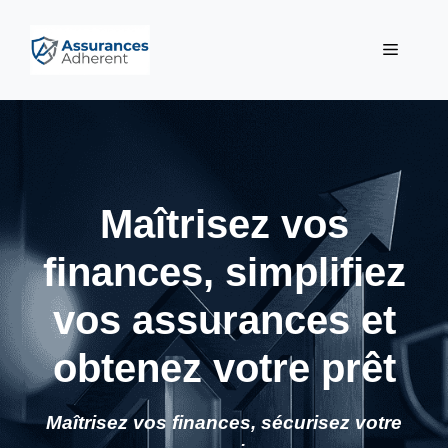
Aller
au
Menu
contenu
Maîtrisez vos
finances, simplifiez
vos assurances et
obtenez votre prêt
Maîtrisez vos finances, sécurisez votre