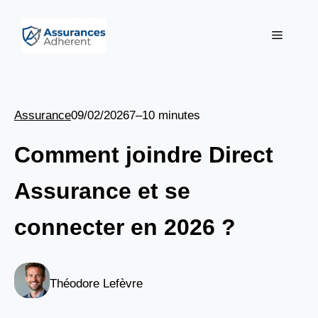
Aller
au
Menu
contenu
Assurance
09/02/2026
7–10 minutes
Comment joindre Direct
Assurance et se
connecter en 2026 ?
Théodore Lefèvre