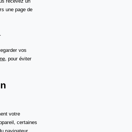
ous recevez un
ers une page de
.
vegarder vos
gne
, pour éviter
on
ment votre
pareil, certaines
du navigateur.