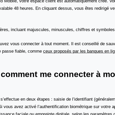
lo Mobile, votre espace client est automatiquement créé. V
valable 48 heures. En cliquant dessus, vous êtes redirigé v
ères, incluant majuscules, minuscules, chiffres et symboles
ouvez vous connecter à tout moment. Il est conseillé de sau
de passe fiable, comme
ceux proposés par les banques en li
 : comment me connecter à m
 s’effectue en deux étapes : saisie de l’identifiant (générale
 vous avez activé l’authentification biométrique sur votre ap
ssance faciale ou empreinte digitale, selon les paramètres 