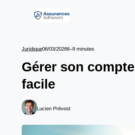
Aller
au
contenu
Juridique
06/03/2026
6–9 minutes
Gérer son compte 
facile
Lucien Prévost