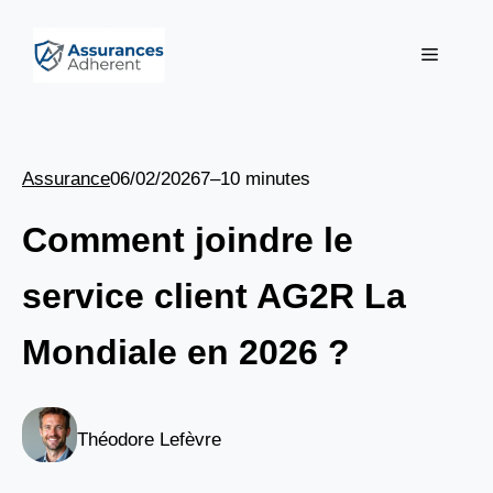
Aller
au
Menu
contenu
Assurance
06/02/2026
7–10 minutes
Comment joindre le
service client AG2R La
Mondiale en 2026 ?
Théodore Lefèvre