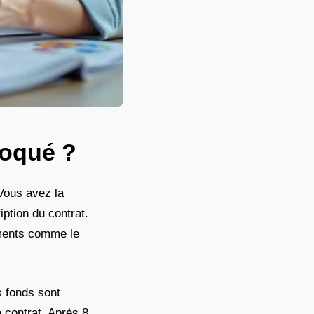
loqué ?
 Vous avez la
iption du contrat.
cements comme le
s fonds sont
e contrat. Après 8