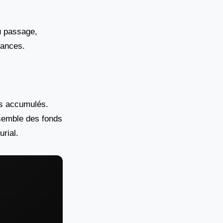
Au passage,
nances.
ins accumulés.
nsemble des fonds
rial.