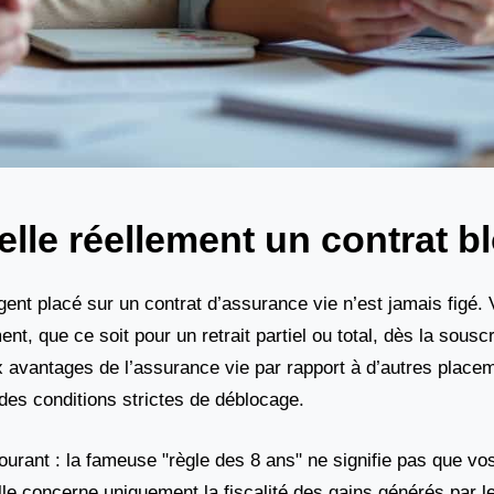
elle réellement un contrat b
gent placé sur un contrat d’assurance vie n’est jamais figé.
t, que ce soit pour un retrait partiel ou total, dès la souscr
paux avantages de l’assurance vie par rapport à d’autres pla
des conditions strictes de déblocage.
courant : la fameuse "règle des 8 ans" ne signifie pas que vo
lle concerne uniquement la fiscalité des gains générés par l