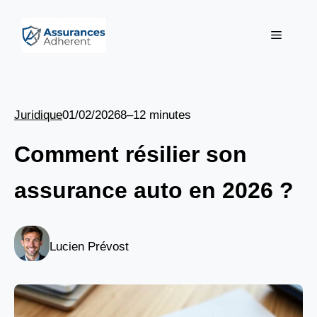
Aller
au
Menu
contenu
Juridique
01/02/2026
8–12 minutes
Comment résilier son
assurance auto en 2026 ?
Lucien Prévost