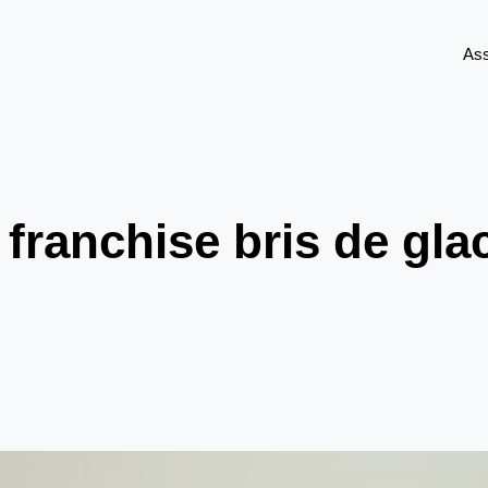
As
franchise bris de gla