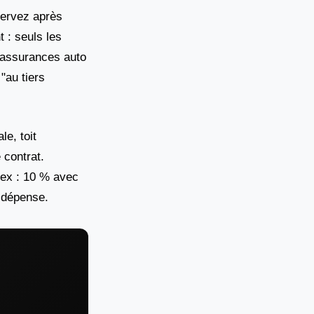
servez après
 : seuls les
s assurances auto
"au tiers
le, toit
 contrat.
 (ex : 10 % avec
e dépense.