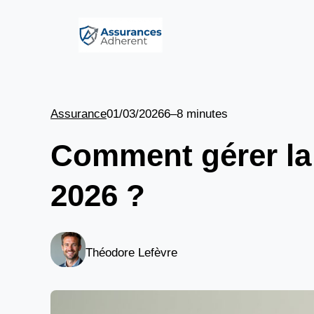
Aller
au
contenu
Assurance
01/03/2026
6–8 minutes
Comment gérer la 
2026 ?
Théodore Lefèvre