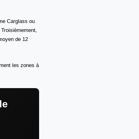
mme Carglass ou
. Troisièmement,
 moyen de 12
ement les zones à
de