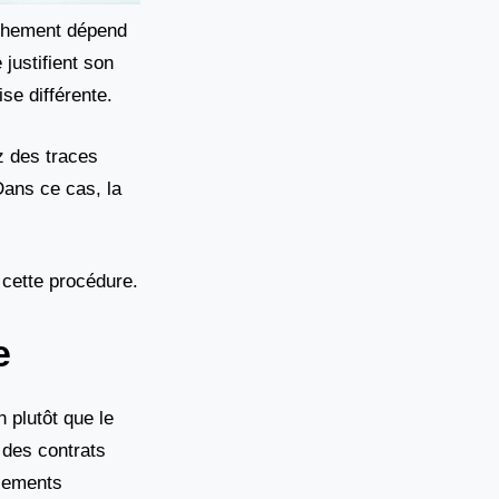
nchement dépend
justifient son
ise différente.
z des traces
 Dans ce cas, la
 cette procédure.
e
 plutôt que le
 des contrats
acements