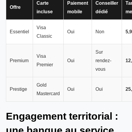
Carte
Paiement
Conseiller
Tar
Offre
incluse
mobile
dédié
me
Visa
Essentiel
Oui
Non
5,9
Classic
Sur
Visa
Premium
Oui
rendez-
12
Premier
vous
Gold
Prestige
Oui
Oui
25
Mastercard
Engagement territorial :
une banque au service