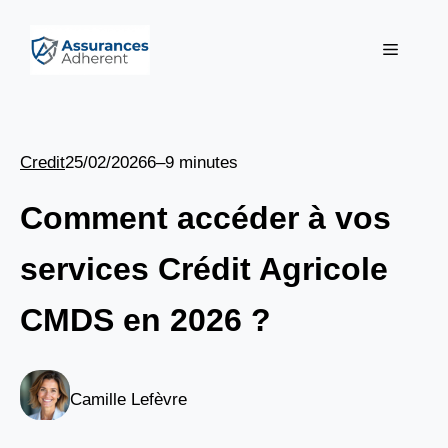
Aller
au
Menu
contenu
Credit
25/02/2026
6–9 minutes
Comment accéder à vos
services Crédit Agricole
CMDS en 2026 ?
Camille Lefèvre